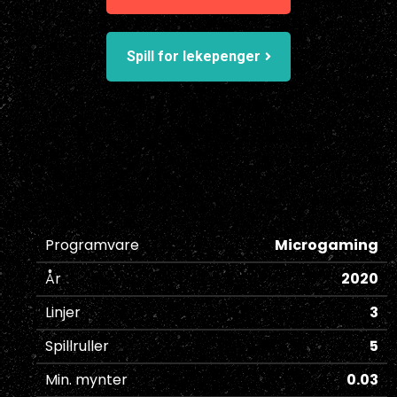
Spill for lekepenger
Programvare
Microgaming
År
2020
Linjer
3
Spillruller
5
Min. mynter
0.03