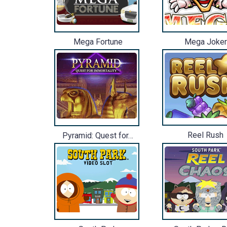
Mega Fortune
Mega Joker
Reel Rush
Pyramid: Quest for…