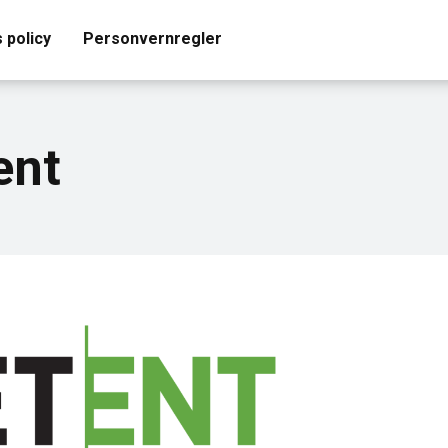
 policy
Personvernregler
ent