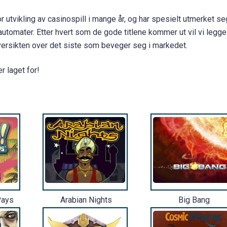
 utvikling av casinospill i mange år, og har spesielt utmerket s
utomater. Etter hvert som de gode titlene kommer ut vil vi legge 
oversikten over det siste som beveger seg i markedet.
r laget for!
Pays
Arabian Nights
Big Bang