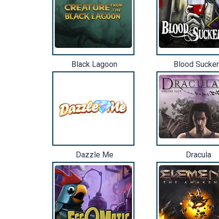
Black Lagoon
Blood Sucke
Dazzle Me
Dracula