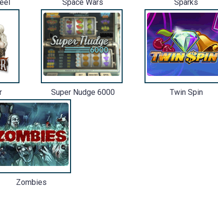
eel
Space Wars
Sparks
r
Super Nudge 6000
Twin Spin
Zombies