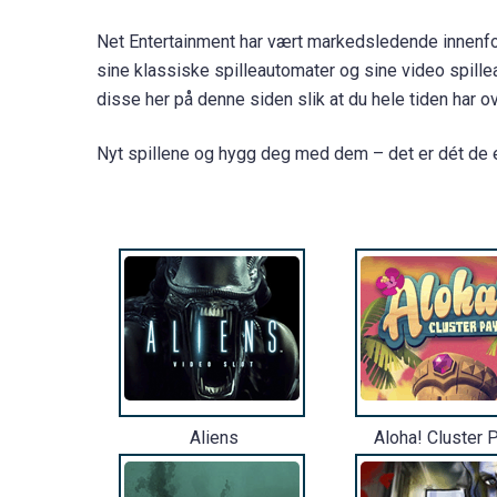
Net Entertainment har vært markedsledende innenfor
sine klassiske spilleautomater og sine video spillea
disse her på denne siden slik at du hele tiden har 
Nyt spillene og hygg deg med dem – det er dét de e
Aliens
Aloha! Cluster 