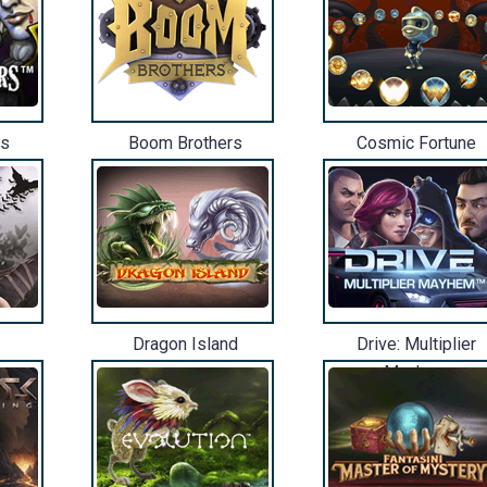
rs
Boom Brothers
Cosmic Fortune
Dragon Island
Drive: Multiplier
Mayhem