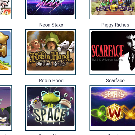
Neon Staxx
Piggy Riches
Robin Hood
Scarface