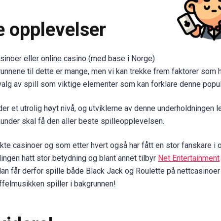
 opplevelser
casinoer eller online casino (med base i Norge)
Grunnene til dette er mange, men vi kan trekke frem faktorer som 
tvalg av spill som viktige elementer som kan forklare denne popul
older et utrolig høyt nivå, og utviklerne av denne underholdningen 
under skal få den aller beste spilleopplevelsen.
kte casinoer og som etter hvert også har fått en stor fanskare i 
lingen hatt stor betydning og blant annet tilbyr
Net Entertainment
an får derfor spille både Black Jack og Roulette på nettcasinoer
ffelmusikken spiller i bakgrunnen!