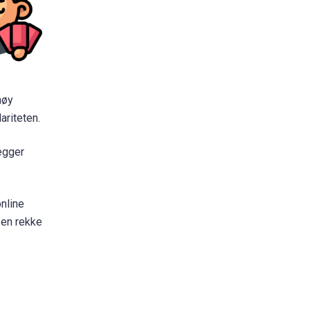
høy
ariteten.
legger
online
en rekke