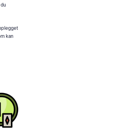
 du
opplegget
som kan