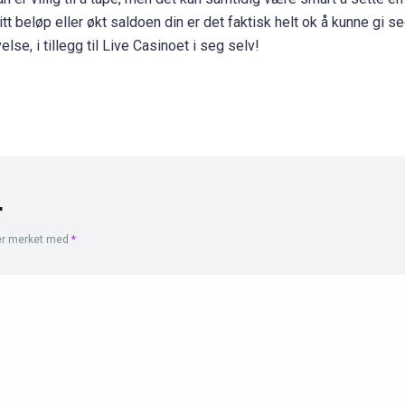
t beløp eller økt saldoen din er det faktisk helt ok å kunne gi se
se, i tillegg til Live Casinoet i seg selv!
r
 er merket med
*