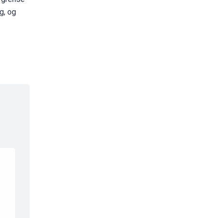
g, og